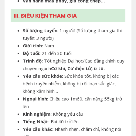
Vận hành máy
phay, gia công thép…
III. ĐIỀU KIỆN THAM GIA
Số lượng tuyển
: 1 người (Số lượng tham gia thi
tuyển: 3 người)
Giới tính:
Nam
Độ tuổi:
21 đến 30 tuổi
Trình độ:
Tốt nghiệp Đại học/Cao đẳng chính quy
chuyên ngành
Cơ khí, Cơ điện tử, ô tô.
Yêu cầu sức khỏe:
Sức khỏe tốt, không bị các
bệnh truyền nhiễm, không bị rối loạn sắc giác,
không xăm hình…
Ngoại hình:
Chiều cao 1m60, cân nặng 55kg trở
lên
Kinh nghiệm:
Không yêu cầu
Tiếng Nhật:
Bài 40 trở lên
Yêu cầu khác:
Nhanh nhẹn, chăm chỉ, không nói