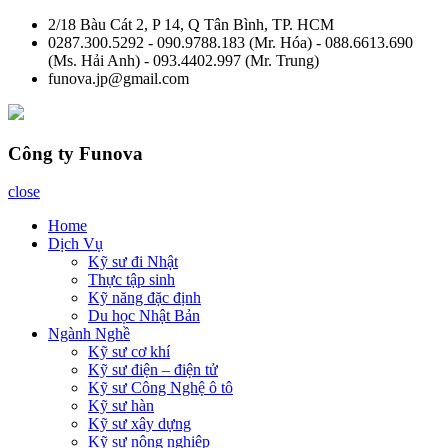
Skip
2/18 Bàu Cát 2, P 14, Q Tân Bình, TP. HCM
to
0287.300.5292 - 090.9788.183 (Mr. Hóa) - 088.6613.690
content
(Ms. Hải Anh) - 093.4402.997 (Mr. Trung)
funova.jp@gmail.com
Công ty Funova
close
Home
Dịch Vụ
Kỹ sư đi Nhật
Thực tập sinh
Kỹ năng đặc định
Du học Nhật Bản
Ngành Nghề
Kỹ sư cơ khí
Kỹ sư điện – điện tử
Kỹ sư Công Nghệ ô tô
Kỹ sư hàn
Kỹ sư xây dựng
Kỹ sư nông nghiệp