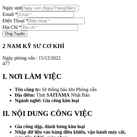
Ngày sinh
Email
*
Điện Thoại
*
Địa Chỉ
*
Ứng Tuyển
2 NAM KỸ SƯ CƠ KHÍ
Ngày phỏng vấn : 15/12/2022
477
I. NƠI LÀM VIỆC
Tên công ty:
Sẽ thông báo khi Phỏng vấn
Địa điểm:
Tỉnh
SAITAMA
Nhật Bản
Ngành nghề: Gia công kim loại
II. NỘI DUNG CÔNG VIỆC
Gia công dập, đánh bóng kim loại
Nhập dữ liệu vào bảng điều khiển, vận hành máy cắt,