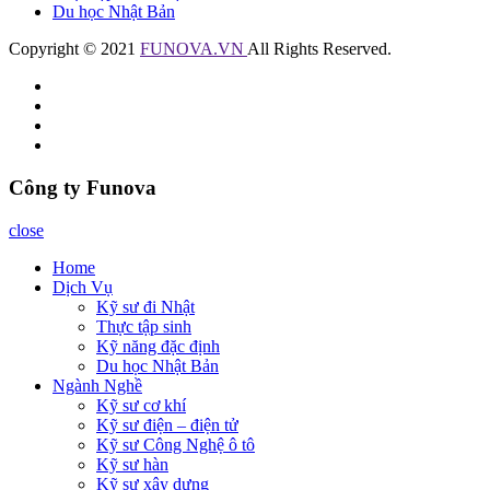
Du học Nhật Bản
Copyright © 2021
FUNOVA.VN
All Rights Reserved.
Công ty Funova
close
Home
Dịch Vụ
Kỹ sư đi Nhật
Thực tập sinh
Kỹ năng đặc định
Du học Nhật Bản
Ngành Nghề
Kỹ sư cơ khí
Kỹ sư điện – điện tử
Kỹ sư Công Nghệ ô tô
Kỹ sư hàn
Kỹ sư xây dựng