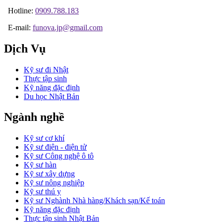
Hotline:
0909.788.183
E-mail:
funova.jp@gmail.com
Dịch Vụ
Kỹ sư đi Nhật
Thực tập sinh
Kỹ năng đặc định
Du học Nhật Bản
Ngành nghề
Kỹ sư cơ khí
Kỹ sư điện - điện tử
Kỹ sư Công nghệ ô tô
Kỹ sư hàn
Kỹ sư xây dựng
Kỹ sư nông nghiệp
Kỹ sư thú y
Kỹ sư Nghành Nhà hàng/Khách sạn/Kế toán
Kỹ năng đặc định
Thực tập sinh Nhật Bản