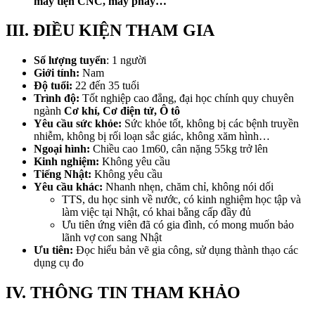
máy tiện CNC, máy phay…
III. ĐIỀU KIỆN THAM GIA
Số lượng tuyển
: 1 người
Giới tính:
Nam
Độ tuổi:
22 đến 35 tuổi
Trình độ:
Tốt nghiệp cao đẳng, đại học chính quy chuyên
ngành
Cơ khí, Cơ điện tử, Ô tô
Yêu cầu sức khỏe:
Sức khỏe tốt, không bị các bệnh truyền
nhiễm, không bị rối loạn sắc giác, không xăm hình…
Ngoại hình:
Chiều cao 1m60, cân nặng 55kg trở lên
Kinh nghiệm:
Không yêu cầu
Tiếng Nhật:
Không yêu cầu
Yêu cầu khác:
Nhanh nhẹn, chăm chỉ, không nói dối
TTS, du học sinh về nước, có kinh nghiệm học tập và
làm việc tại Nhật, có khai bằng cấp đầy đủ
Ưu tiên ứng viên đã có gia đình, có mong muốn bảo
lãnh vợ con sang Nhật
Ưu tiên:
Đọc hiểu bản vẽ gia công, sử dụng thành thạo các
dụng cụ đo
IV. THÔNG TIN THAM KHẢO