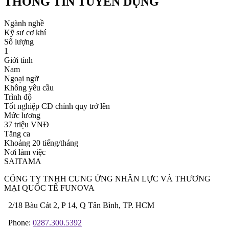
THÔNG TIN TUYỂN DỤNG
Ngành nghề
Kỹ sư cơ khí
Số lượng
1
Giới tính
Nam
Ngoại ngữ
Không yêu cầu
Trình độ
Tốt nghiệp CĐ chính quy trở lên
Mức lương
37 triệu VNĐ
Tăng ca
Khoảng 20 tiếng/tháng
Nơi làm việc
SAITAMA
CÔNG TY TNHH CUNG ỨNG NHÂN LỰC VÀ THƯƠNG
MẠI QUỐC TẾ FUNOVA
2/18 Bàu Cát 2, P 14, Q Tân Bình, TP. HCM
Phone:
0287.300.5392