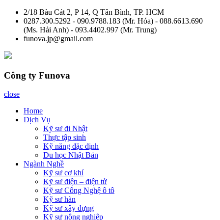
Skip
2/18 Bàu Cát 2, P 14, Q Tân Bình, TP. HCM
to
0287.300.5292 - 090.9788.183 (Mr. Hóa) - 088.6613.690
content
(Ms. Hải Anh) - 093.4402.997 (Mr. Trung)
funova.jp@gmail.com
Công ty Funova
close
Home
Dịch Vụ
Kỹ sư đi Nhật
Thực tập sinh
Kỹ năng đặc định
Du học Nhật Bản
Ngành Nghề
Kỹ sư cơ khí
Kỹ sư điện – điện tử
Kỹ sư Công Nghệ ô tô
Kỹ sư hàn
Kỹ sư xây dựng
Kỹ sư nông nghiệp