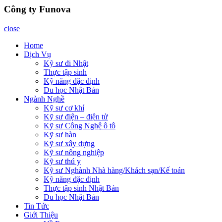
Công ty Funova
close
Home
Dịch Vụ
Kỹ sư đi Nhật
Thực tập sinh
Kỹ năng đặc định
Du học Nhật Bản
Ngành Nghề
Kỹ sư cơ khí
Kỹ sư điện – điện tử
Kỹ sư Công Nghệ ô tô
Kỹ sư hàn
Kỹ sư xây dựng
Kỹ sư nông nghiệp
Kỹ sư thú y
Kỹ sư Nghành Nhà hàng/Khách sạn/Kế toán
Kỹ năng đặc định
Thực tập sinh Nhật Bản
Du học Nhật Bản
Tin Tức
Giới Thiệu