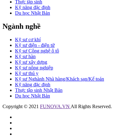
Thực tập sinh
Kỹ năng đặc định
Du học Nhật Bản
Ngành nghề
Kỹ sư cơ khí
Kỹ sư điện - điện tử
Kỹ sư Công nghệ ô tô
Kỹ sư hàn
Kỹ sư xây dựng
Kỹ sư nông nghiệp
Kỹ sư thú y
Kỹ sư Nghành Nhà hàng/Khách sạn/Kế toán
Kỹ năng đặc định
Thực tập sinh Nhật Bản
Du học Nhật Bản
Copyright © 2021
FUNOVA.VN
All Rights Reserved.