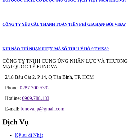
ĐỔI QUỐC TỊCH: CÓ ĐƯỢC GIỮ QUỐC TỊCH VIỆT NAM KHÔNG?
CÔNG TY YÊU CẦU THANH TOÁN TIỀN PHÍ GIA HẠN/ ĐỔI VISA?
KHI NÀO THÌ NHẬN ĐƯỢC MÃ SỐ THỤ LÝ HỒ SƠ VISA?
CÔNG TY TNHH CUNG ỨNG NHÂN LỰC VÀ THƯƠNG
MẠI QUỐC TẾ FUNOVA
2/18 Bàu Cát 2, P 14, Q Tân Bình, TP. HCM
Phone:
0287.300.5392
Hotline:
0909.788.183
E-mail:
funova.jp@gmail.com
Dịch Vụ
Kỹ sư đi Nhật