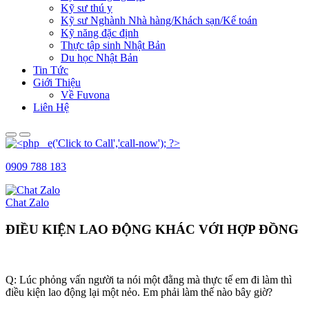
Kỹ sư thú y
Kỹ sư Nghành Nhà hàng/Khách sạn/Kế toán
Kỹ năng đặc định
Thực tập sinh Nhật Bản
Du học Nhật Bản
Tin Tức
Giới Thiệu
Về Fuvona
Liên Hệ
Primary
Primary
Menu
Menu
for
for
0909 788 183
Mobile
Desktop
Chat Zalo
ĐIỀU KIỆN LAO ĐỘNG KHÁC VỚI HỢP ĐỒNG
Q: Lúc phỏng vấn người ta nói một đằng mà thực tế em đi làm thì
điều kiện lao động lại một nẻo. Em phải làm thế nào bây giờ?