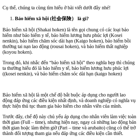
Cụ thể, chúng ta cùng tìm hiểu ở bài viết dưới đây nhé!
Bảo hiểm xã hội (社会保険） là gì?
Bảo hiểm xã hội (Shakai hoken) là tên gọi chung có các loại bảo
hiểm như bảo hiểm y tế, bảo hiểm lương hưu phúc lợi (Kosei
nenkin), bảo hiểm chăm sóc dài hạn (Kaigo hoken), bảo hiểm bồi
thường tai nạn lao động (rousai hoken), và bảo hiểm thất nghiệp
(koyou hoken).
Trong đó, khi nhắc đến “bảo hiểm xã hội” theo nghĩa hẹp thì chúng
ta thường hiểu đó là bảo hiểm y tế, bảo hiểm lương hưu phúc lợi
((kosei nenkin), và bảo hiểm chăm sóc dài hạn (kaigo hoken)
Bảo hiểm xã hội là một chế độ bắt buộc áp dụng cho người lao
động đáp ứng các điều kiện nhất định, và doanh nghiệp có nghĩa vụ
thực hiện thủ tục tham gia bảo hiểm cho nhân viên của mình.
Trước đây, chế độ này chủ yếu áp dụng cho nhân viên làm việc toàn
thời gian (Full – time), nhưng hiện nay, ngay cả những lao động bán
thời gian hoặc làm thêm giờ (Pari – time và arubaito) cũng có thể trở
thành đối tượng tham gia nếu đáp ứng các điều kiện cần thiết.