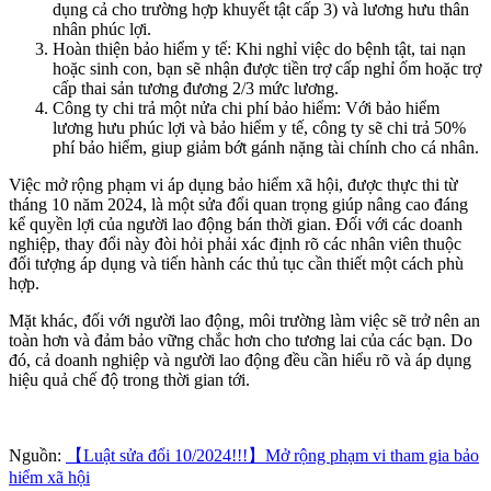
dụng cả cho trường hợp khuyết tật cấp 3) và lương hưu thân
nhân phúc lợi.
Hoàn thiện bảo hiểm y tế: Khi nghỉ việc do bệnh tật, tai nạn
hoặc sinh con, bạn sẽ nhận được tiền trợ cấp nghỉ ốm hoặc trợ
cấp thai sản tương đương 2/3 mức lương.
Công ty chi trả một nửa chi phí bảo hiểm: Với bảo hiểm
lương hưu phúc lợi và bảo hiểm y tế, công ty sẽ chi trả 50%
phí bảo hiểm, giup giảm bớt gánh nặng tài chính cho cá nhân.
Việc mở rộng phạm vi áp dụng bảo hiểm xã hội, được thực thi từ
tháng 10 năm 2024, là một sửa đổi quan trọng giúp nâng cao đáng
kể quyền lợi của người lao động bán thời gian. Đối với các doanh
nghiệp, thay đổi này đòi hỏi phải xác định rõ các nhân viên thuộc
đối tượng áp dụng và tiến hành các thủ tục cần thiết một cách phù
hợp.
Mặt khác, đối với người lao động, môi trường làm việc sẽ trở nên an
toàn hơn và đảm bảo vững chắc hơn cho tương lai của các bạn. Do
đó, cả doanh nghiệp và người lao động đều cần hiểu rõ và áp dụng
hiệu quả chế độ trong thời gian tới.
Nguồn:
【Luật sửa đổi 10/2024!!!】Mở rộng phạm vi tham gia bảo
hiểm xã hội