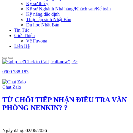
Kỹ sư thú y
Kỹ sư Nghành Nhà hàng/Khách sạn/Kế toán
Kỹ năng đặc định
Thực tập sinh Nhật Bản
Du học Nhật Bản
Tin Tức
Giới Thiệu
Về Fuvona
Liên Hệ
Primary
Primary
Menu
Menu
for
for
0909 788 183
Mobile
Desktop
Chat Zalo
TỪ CHỐI TIẾP NHẬN ĐIỀU TRA VĂN
PHÒNG NENKIN? ?
Ngày đăng:
02/06/2026