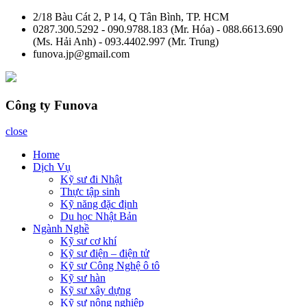
Skip
2/18 Bàu Cát 2, P 14, Q Tân Bình, TP. HCM
to
0287.300.5292 - 090.9788.183 (Mr. Hóa) - 088.6613.690
content
(Ms. Hải Anh) - 093.4402.997 (Mr. Trung)
funova.jp@gmail.com
Công ty Funova
close
Home
Dịch Vụ
Kỹ sư đi Nhật
Thực tập sinh
Kỹ năng đặc định
Du học Nhật Bản
Ngành Nghề
Kỹ sư cơ khí
Kỹ sư điện – điện tử
Kỹ sư Công Nghệ ô tô
Kỹ sư hàn
Kỹ sư xây dựng
Kỹ sư nông nghiệp