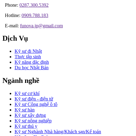
Phone:
0287.300.5392
Hotline:
0909.788.183
E-mail:
funova.jp@gmail.com
Dịch Vụ
Kỹ sư đi Nhật
Thực tập sinh
Kỹ năng đặc định
Du học Nhật Bản
Ngành nghề
Kỹ sư cơ khí
Kỹ sư điện - điện tử
Kỹ sư Công nghệ ô tô
Kỹ sư hàn
Kỹ sư xây dựng
Kỹ sư nông nghiệp
Kỹ sư thú y
Kỹ sư Nghành Nhà hàng/Khách sạn/Kế toán