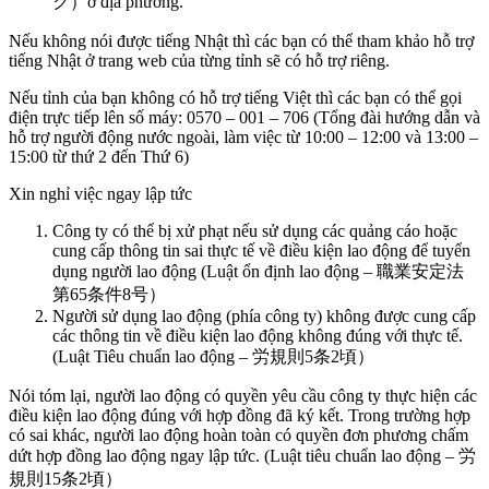
ク）ở địa phương.
Nếu không nói được tiếng Nhật thì các bạn có thể tham khảo hỗ trợ
tiếng Nhật ở trang web của từng tỉnh sẽ có hỗ trợ riêng.
Nếu tỉnh của bạn không có hỗ trợ tiếng Việt thì các bạn có thể gọi
điện trực tiếp lên số máy: 0570 – 001 – 706 (Tổng đài hướng dẫn và
hỗ trợ người động nước ngoài, làm việc từ 10:00 – 12:00 và 13:00 –
15:00 từ thứ 2 đến Thứ 6)
Xin nghỉ việc ngay lập tức
Công ty có thể bị xử phạt nếu sử dụng các quảng cáo hoặc
cung cấp thông tin sai thực tế về điều kiện lao động để tuyển
dụng người lao động (Luật ổn định lao động – 職業安定法
第65条件8号）
Người sử dụng lao động (phía công ty) không được cung cấp
các thông tin về điều kiện lao động không đúng với thực tế.
(Luật Tiêu chuẩn lao động – 労規則5条2頃）
Nói tóm lại, người lao động có quyền yêu cầu công ty thực hiện các
điều kiện lao động đúng với hợp đồng đã ký kết. Trong trường hợp
có sai khác, người lao động hoàn toàn có quyền đơn phương chấm
dứt hợp đồng lao động ngay lập tức. (Luật tiêu chuẩn lao động – 労
規則15条2頃）