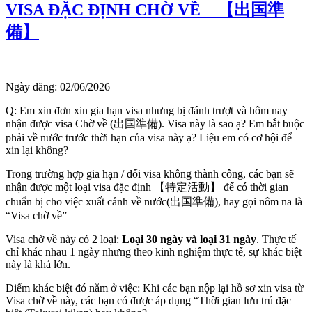
VISA ĐẶC ĐỊNH CHỜ VỀ 【出国準
備】
Ngày đăng:
02/06/2026
Q: Em xin đơn xin gia hạn visa nhưng bị đánh trượt và hôm nay
nhận được visa Chờ về (出国準備). Visa này là sao ạ? Em bắt buộc
phải về nước trước thời hạn của visa này ạ? Liệu em có cơ hội để
xin lại không?
Trong trường hợp gia hạn / đổi visa không thành công, các bạn sẽ
nhận được một loại visa đặc định 【特定活動】 để có thời gian
chuẩn bị cho việc xuất cảnh về nước(出国準備), hay gọi nôm na là
“Visa chờ về”
Visa chờ về này có 2 loại:
Loại 30 ngày và loại 31 ngày
. Thực tế
chỉ khác nhau 1 ngày nhưng theo kinh nghiệm thực tế, sự khác biệt
này là khá lớn.
Điểm khác biệt đó nằm ở việc: Khi các bạn nộp lại hồ sơ xin visa từ
Visa chờ về này, các bạn có được áp dụng “Thời gian lưu trú đặc