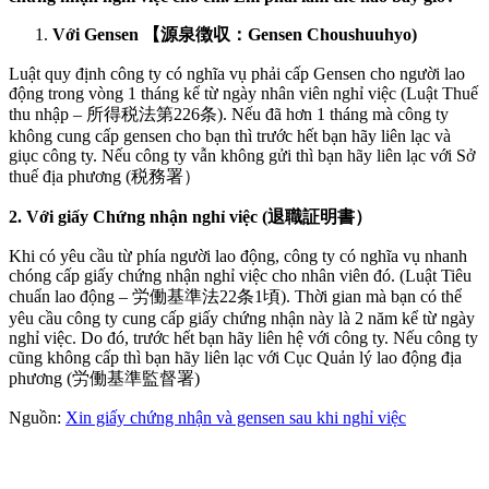
Với Gensen 【源泉徴収：Gensen Choushuuhyo)
Luật quy định công ty có nghĩa vụ phải cấp Gensen cho người lao
động trong vòng 1 tháng kể từ ngày nhân viên nghỉ việc (Luật Thuế
thu nhập – 所得税法第226条). Nếu đã hơn 1 tháng mà công ty
không cung cấp gensen cho bạn thì trước hết bạn hãy liên lạc và
giục công ty. Nếu công ty vẫn không gửi thì bạn hãy liên lạc với Sở
thuế địa phương (税務署）
2. Với giấy Chứng nhận nghỉ việc (退職証明書）
Khi có yêu cầu từ phía người lao động, công ty có nghĩa vụ nhanh
chóng cấp giấy chứng nhận nghỉ việc cho nhân viên đó. (Luật Tiêu
chuẩn lao động – 労働基準法22条1頃). Thời gian mà bạn có thể
yêu cầu công ty cung cấp giấy chứng nhận này là 2 năm kể từ ngày
nghỉ việc. Do đó, trước hết bạn hãy liên hệ với công ty. Nếu công ty
cũng không cấp thì bạn hãy liên lạc với Cục Quản lý lao động địa
phương (労働基準監督署)
Nguồn:
Xin giấy chứng nhận và gensen sau khi nghỉ việc