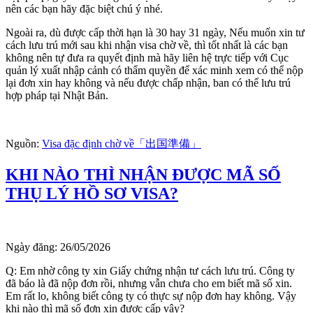
nên các bạn hãy đặc biệt chú ý nhé.
Ngoài ra, dù được cấp thời hạn là 30 hay 31 ngày, Nếu muốn xin tư
cách lưu trú mới sau khi nhận visa chờ về, thì tốt nhất là các bạn
không nên tự đưa ra quyết định mà hãy liên hệ trực tiếp với Cục
quản lý xuất nhập cảnh có thẩm quyền để xác minh xem có thể nộp
lại đơn xin hay không và nếu được chấp nhận, ban có thể lưu trú
hợp pháp tại Nhật Bản.
Nguồn:
Visa đặc định chờ về「出国準備」
KHI NÀO THÌ NHẬN ĐƯỢC MÃ SỐ
THỤ LÝ HỒ SƠ VISA?
Ngày đăng:
26/05/2026
Q: Em nhờ công ty xin Giấy chứng nhận tư cách lưu trú. Công ty
đã báo là đã nộp đơn rồi, nhưng vẫn chưa cho em biết mã số xin.
Em rất lo, không biết công ty có thực sự nộp đơn hay không. Vậy
khi nào thì mã số đơn xin được cấp vậy?