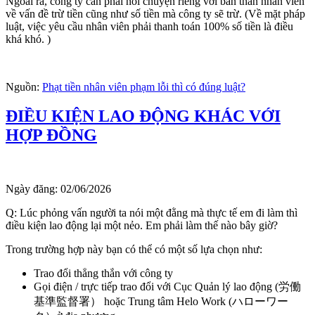
Ngoài ra, công ty cần phải nói chuyện riêng với bản thân nhân viên
về vấn đề trừ tiền cũng như số tiền mà công ty sẽ trừ. (Về mặt pháp
luật, việc yêu cầu nhân viên phải thanh toán 100% số tiền là điều
khá khó. )
Nguồn:
Phạt tiền nhân viên phạm lỗi thì có đúng luật?
ĐIỀU KIỆN LAO ĐỘNG KHÁC VỚI
HỢP ĐỒNG
Ngày đăng:
02/06/2026
Q: Lúc phỏng vấn người ta nói một đằng mà thực tế em đi làm thì
điều kiện lao động lại một nẻo. Em phải làm thế nào bây giờ?
Trong trường hợp này bạn có thể có một số lựa chọn như:
Trao đổi thẳng thắn với công ty
Gọi điện / trực tiếp trao đổi với Cục Quản lý lao động (労働
基準監督署） hoặc Trung tâm Helo Work (ハローワー