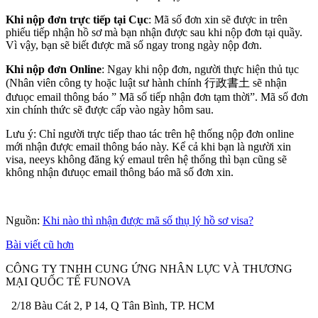
Khi nộp đơn trực tiếp tại Cục
: Mã số đơn xin sẽ được in trên
phiếu tiếp nhận hồ sơ mà bạn nhận được sau khi nộp đơn tại quầy.
Vì vậy, bạn sẽ biết được mã số ngay trong ngày nộp đơn.
Khi nộp đơn Online
: Ngay khi nộp đơn, người thực hiện thủ tục
(Nhân viên công ty hoặc luật sư hành chính 行政書土 sẽ nhận
đưuọc email thông báo ” Mã số tiếp nhận đơn tạm thời”. Mã số đơn
xin chính thức sẽ được cấp vào ngày hôm sau.
Lưu ý: Chỉ người trực tiếp thao tác trên hệ thống nộp đơn online
mới nhận được email thông báo này. Kể cả khi bạn là người xin
visa, neeys không đăng ký emaul trên hệ thống thì bạn cũng sẽ
không nhận đưuọc email thông báo mã số đơn xin.
Nguồn:
Khi nào thì nhận được mã số thụ lý hồ sơ visa?
Điều
Bài viết cũ hơn
hướng
CÔNG TY TNHH CUNG ỨNG NHÂN LỰC VÀ THƯƠNG
MẠI QUỐC TẾ FUNOVA
bài
viết
2/18 Bàu Cát 2, P 14, Q Tân Bình, TP. HCM