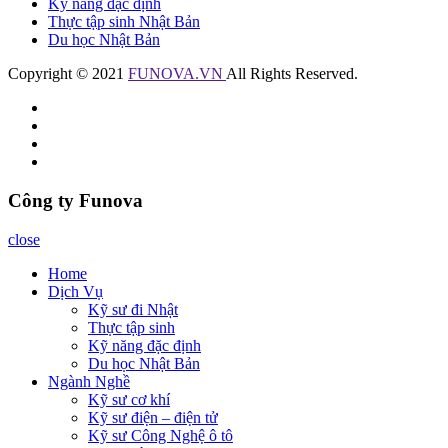
Kỹ năng đặc định
Thực tập sinh Nhật Bản
Du học Nhật Bản
Copyright © 2021
FUNOVA.VN
All Rights Reserved.
Công ty Funova
close
Home
Dịch Vụ
Kỹ sư đi Nhật
Thực tập sinh
Kỹ năng đặc định
Du học Nhật Bản
Ngành Nghề
Kỹ sư cơ khí
Kỹ sư điện – điện tử
Kỹ sư Công Nghệ ô tô