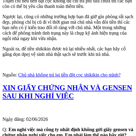
Thậm chí nếu tiền đặt cọc không đủ chi trả phí sửa chữa thì các bạn
còn có thể bị yêu cầu thanh toán thêm tiền.
Ngược lại, cũng có những trường hợp bạn đã giữ gìn phòng rất sạch
đẹp, phòng chỉ bị cũ đi vì thời gian mà chủ nhà vẫn đòi tiền thì các
bạn nên có ý kiến trao đổi rõ ràng với chủ nhà. Một trong những
cách để phòng tránh tình trạng này là chụp kỹ ảnh hiện trạng của
ngôi nhà ngay khi vừa nhận.
Ngoài ra, để tiền shikikin được trả lại nhiều nhất, các bạn hãy cố
gắng dọn dpej vệ sinh nhà thật sạch sẽ trước khi trả nhà.
Nguồn:
Chủ nhà không trả lại tiền đặt cọc shikikin cho mình?
XIN GIẤY CHỨNG NHẬN VÀ GENSEN
SAU KHI NGHỈ VIỆC
Ngày đăng:
02/06/2026
Q:
Em nghỉ việc mà công ty nhất định không gửi giấy gensen và
chứng nhận nghỉ việc cho em. Em phải làm thế nào bây giờ?