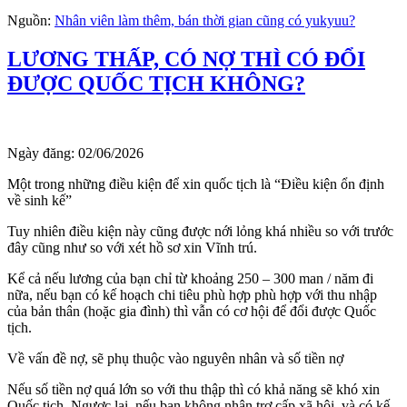
Nguồn:
Nhân viên làm thêm, bán thời gian cũng có yukyuu?
LƯƠNG THẤP, CÓ NỢ THÌ CÓ ĐỔI
ĐƯỢC QUỐC TỊCH KHÔNG?
Ngày đăng:
02/06/2026
Một trong những điều kiện để xin quốc tịch là “Điều kiện ổn định
về sinh kế”
Tuy nhiên điều kiện này cũng được nới lỏng khá nhiều so với trước
đây cũng như so với xét hồ sơ xin Vĩnh trú.
Kể cả nếu lương của bạn chỉ từ khoảng 250 – 300 man / năm đi
nữa, nếu bạn có kế hoạch chi tiêu phù hợp phù hợp với thu nhập
của bản thân (hoặc gia đình) thì vẫn có cơ hội để đổi được Quốc
tịch.
Về vấn đề nợ, sẽ phụ thuộc vào nguyên nhân và số tiền nợ
Nếu số tiền nợ quá lớn so với thu thập thì có khả năng sẽ khó xin
Quốc tịch. Ngược lại, nếu bạn không nhận trợ cấp xã hội, và có kế