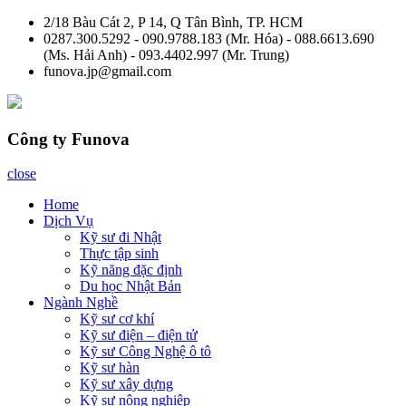
Skip
2/18 Bàu Cát 2, P 14, Q Tân Bình, TP. HCM
to
0287.300.5292 - 090.9788.183 (Mr. Hóa) - 088.6613.690
content
(Ms. Hải Anh) - 093.4402.997 (Mr. Trung)
funova.jp@gmail.com
Công ty Funova
close
Home
Dịch Vụ
Kỹ sư đi Nhật
Thực tập sinh
Kỹ năng đặc định
Du học Nhật Bản
Ngành Nghề
Kỹ sư cơ khí
Kỹ sư điện – điện tử
Kỹ sư Công Nghệ ô tô
Kỹ sư hàn
Kỹ sư xây dựng
Kỹ sư nông nghiệp