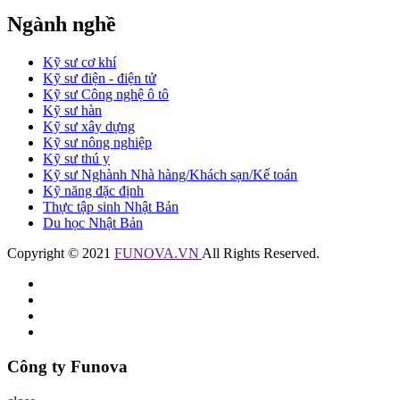
Ngành nghề
Kỹ sư cơ khí
Kỹ sư điện - điện tử
Kỹ sư Công nghệ ô tô
Kỹ sư hàn
Kỹ sư xây dựng
Kỹ sư nông nghiệp
Kỹ sư thú y
Kỹ sư Nghành Nhà hàng/Khách sạn/Kế toán
Kỹ năng đặc định
Thực tập sinh Nhật Bản
Du học Nhật Bản
Copyright © 2021
FUNOVA.VN
All Rights Reserved.
Công ty Funova