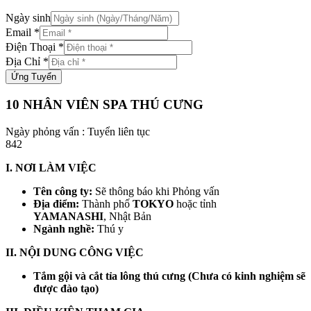
Ngày sinh
Email
*
Điện Thoại
*
Địa Chỉ
*
Ứng Tuyển
10 NHÂN VIÊN SPA THÚ CƯNG
Ngày phỏng vấn : Tuyển liên tục
842
I. NƠI LÀM VIỆC
Tên công ty:
Sẽ thông báo khi Phỏng vấn
Địa điểm:
Thành phố
TOKYO
hoặc tỉnh
YAMANASHI
, Nhật Bản
Ngành nghề:
Thú y
II. NỘI DUNG CÔNG VIỆC
Tắm gội và cắt tỉa lông thú cưng (Chưa có kinh nghiệm sẽ
được đào tạo)