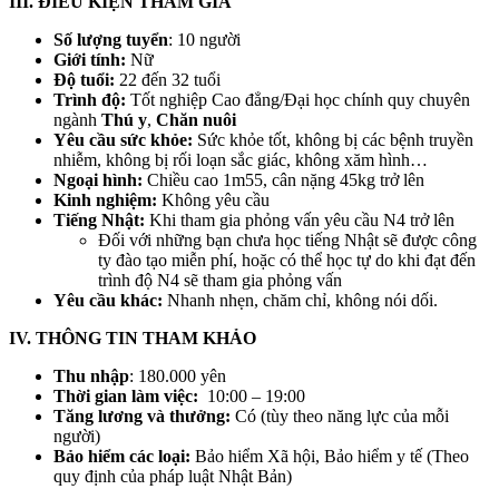
III. ĐIỀU KIỆN THAM GIA
Số lượng tuyển
: 10 người
Giới tính:
Nữ
Độ tuổi:
22 đến 32 tuổi
Trình độ:
Tốt nghiệp Cao đẳng/Đại học chính quy chuyên
ngành
Thú y
,
Chăn nuôi
Yêu cầu sức khỏe:
Sức khỏe tốt, không bị các bệnh truyền
nhiễm, không bị rối loạn sắc giác, không xăm hình…
Ngoại hình:
Chiều cao 1m55, cân nặng 45kg trở lên
Kinh nghiệm:
Không yêu cầu
Tiếng Nhật:
Khi tham gia phỏng vấn yêu cầu N4 trở lên
Đối với những bạn chưa học tiếng Nhật sẽ được công
ty đào tạo miễn phí, hoặc có thể học tự do khi đạt đến
trình độ N4 sẽ tham gia phỏng vấn
Yêu cầu khác:
Nhanh nhẹn, chăm chỉ, không nói dối.
IV. THÔNG TIN THAM KHẢO
Thu nhập
: 180.000 yên
Thời gian làm việc:
10:00 – 19:00
Tăng lương và thưởng:
Có (tùy theo năng lực của mỗi
người)
Bảo hiểm các loại:
Bảo hiểm Xã hội, Bảo hiểm y tế (Theo
quy định của pháp luật Nhật Bản)