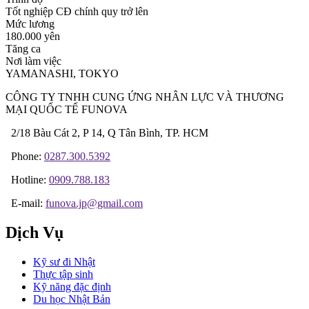
Tốt nghiệp CĐ chính quy trở lên
Mức lương
180.000 yên
Tăng ca
Nơi làm việc
YAMANASHI, TOKYO
CÔNG TY TNHH CUNG ỨNG NHÂN LỰC VÀ THƯƠNG
MẠI QUỐC TẾ FUNOVA
2/18 Bàu Cát 2, P 14, Q Tân Bình, TP. HCM
Phone:
0287.300.5392
Hotline:
0909.788.183
E-mail:
funova.jp@gmail.com
Dịch Vụ
Kỹ sư đi Nhật
Thực tập sinh
Kỹ năng đặc định
Du học Nhật Bản