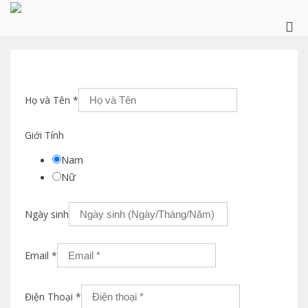
Skip
to
Pri
content
Me
for
Mob
Họ và Tên
*
Giới Tính
Nam
Nữ
Ngày sinh
Email
*
Điện Thoại
*