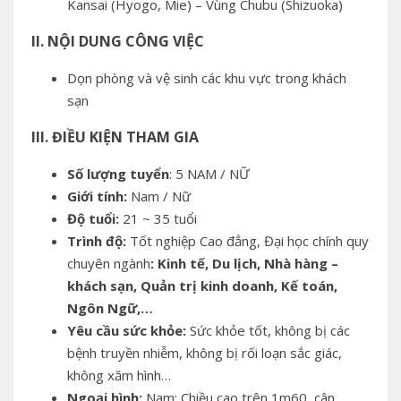
Kansai (Hyogo, Mie) – Vùng Chubu (Shizuoka)
II. NỘI DUNG CÔNG VIỆC
Dọn phòng và vệ sinh các khu vực trong khách
sạn
III. ĐIỀU KIỆN THAM GIA
Số lượng tuyển
: 5 NAM / NỮ
Giới tính:
Nam / Nữ
Độ tuổi:
21 ~ 35 tuổi
Trình độ:
Tốt nghiệp Cao đẳng, Đại học chính quy
chuyên ngành
:
Kinh tế, Du lịch, Nhà hàng –
khách sạn, Quản trị kinh doanh, Kế toán,
Ngôn Ngữ,…
Yêu cầu sức khỏe:
Sức khỏe tốt, không bị các
bệnh truyền nhiễm, không bị rối loạn sắc giác,
không xăm hình…
Ngoại hình:
Nam: Chiều cao trên 1m60, cân