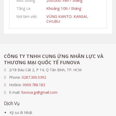
Mức lương
200.000 Yên / tháng
Tăng ca
Khoảng 10h / tháng
Nơi làm việc
VÙNG KANTO. KANSAI,
CHUBU
CÔNG TY TNHH CUNG ỨNG NHÂN LỰC VÀ
THƯƠNG MẠI QUỐC TẾ FUNOVA
2/18 Bàu Cát 2, P 14, Q Tân Bình, TP. HCM
Phone:
0287.300.5392
Hotline:
0909.788.183
E-mail:
funova.jp@gmail.com
Dịch Vụ
Kỹ sư đi Nhật