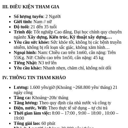
III. ĐIỀU KIỆN THAM GIA
Số lượng tuyển
: 2 Người
Giới tính:
Nam // nữ
Độ tuổi:
21 đến 35 tuổi
Trình độ:
Tốt nghiệp Cao đẳng, Đại học chính quy chuyên
ngành
: Xây dựng, Kiến trúc, Kỹ thuật xây dựng,…
Yêu cầu sức khỏe:
Sức khỏe tốt, không bị các bệnh truyền
nhiễm, không bị rối loạn sắc giác, không xăm hình…
Ngoại hình:
Nam: Chiều cao trên 1m60, cân nặng: Trên
55Kg. Nữ: Chiều cao trên 1m50, cân nặng: 45 kg
Tiếng Nhật:
N3 trở lên
Yêu cầu khác:
Nhanh nhẹn, chăm chỉ, không nói dối
IV. THÔNG TIN THAM KHẢO
Lương:
1.600 yên/giờ (Khoảng ~268.800 yên/ tháng) 21
ngày công
Tăng ca:
Khoảng~20h/ tháng
Tăng lương:
Theo quy định của nhà nước và công ty
Điện, nước, Wifi:
Theo thực tế sử dụng – tự chi trả
Thời gian làm việc:
8:00 – 17:00 , 9:00 – 18:00 , 10:00 –
19:00
Tổng giải lao:
60 phút