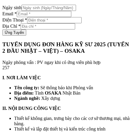
Ngày sinh
Email
*
Điện Thoại
*
Địa Chỉ
*
Ứng Tuyển
TUYỂN DỤNG ĐƠN HÀNG KỸ SƯ 2025 (TUYỂN
2 ĐẦU NHẬT – VIỆT) – OSAKA
Ngày phỏng vấn : PV ngay khi có ứng viên phù hợp
257
I
.
NƠI LÀM VIỆC
Tên công ty:
Sẽ thông báo khi Phỏng vấn
Địa điểm:
Tỉnh
OSAKA
Nhật Bản
Ngành nghề:
Xây dựng
II. NỘI DUNG CÔNG VIỆC
Thiết kế không gian, trưng bày cho các cơ sở thương mại, nhà
hàng.
Thiết kế và lắp đặt thiết bị và kiến trúc công trình