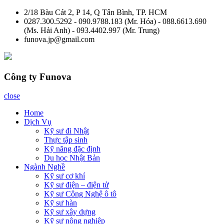
Skip
2/18 Bàu Cát 2, P 14, Q Tân Bình, TP. HCM
to
0287.300.5292 - 090.9788.183 (Mr. Hóa) - 088.6613.690
content
(Ms. Hải Anh) - 093.4402.997 (Mr. Trung)
funova.jp@gmail.com
Công ty Funova
close
Home
Dịch Vụ
Kỹ sư đi Nhật
Thực tập sinh
Kỹ năng đặc định
Du học Nhật Bản
Ngành Nghề
Kỹ sư cơ khí
Kỹ sư điện – điện tử
Kỹ sư Công Nghệ ô tô
Kỹ sư hàn
Kỹ sư xây dựng
Kỹ sư nông nghiệp