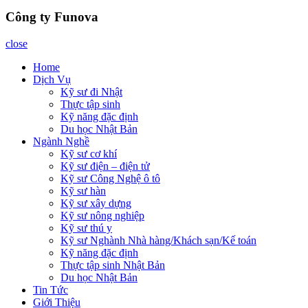
Công ty Funova
close
Home
Dịch Vụ
Kỹ sư đi Nhật
Thực tập sinh
Kỹ năng đặc định
Du học Nhật Bản
Ngành Nghề
Kỹ sư cơ khí
Kỹ sư điện – điện tử
Kỹ sư Công Nghệ ô tô
Kỹ sư hàn
Kỹ sư xây dựng
Kỹ sư nông nghiệp
Kỹ sư thú y
Kỹ sư Nghành Nhà hàng/Khách sạn/Kế toán
Kỹ năng đặc định
Thực tập sinh Nhật Bản
Du học Nhật Bản
Tin Tức
Giới Thiệu