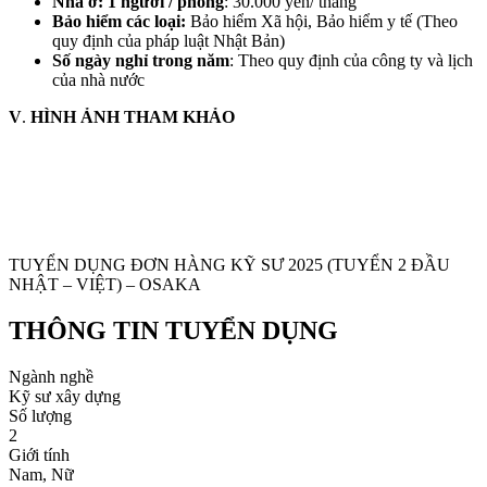
Nhà ở: 1 người / phòng
: 30.000 yên/ tháng
Bảo hiểm các loại:
Bảo hiểm Xã hội, Bảo hiểm y tế (Theo
quy định của pháp luật Nhật Bản)
Số ngày nghỉ trong năm
: Theo quy định của công ty và lịch
của nhà nước
V
.
HÌNH ẢNH THAM KHẢO
TUYỂN DỤNG ĐƠN HÀNG KỸ SƯ 2025 (TUYỂN 2 ĐẦU
NHẬT – VIỆT) – OSAKA
THÔNG TIN TUYỂN DỤNG
Ngành nghề
Kỹ sư xây dựng
Số lượng
2
Giới tính
Nam, Nữ