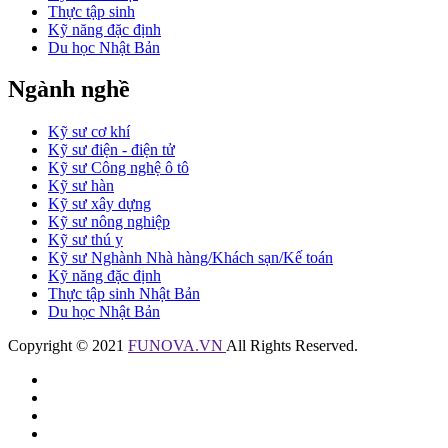
Thực tập sinh
Kỹ năng đặc định
Du học Nhật Bản
Ngành nghề
Kỹ sư cơ khí
Kỹ sư điện - điện tử
Kỹ sư Công nghệ ô tô
Kỹ sư hàn
Kỹ sư xây dựng
Kỹ sư nông nghiệp
Kỹ sư thú y
Kỹ sư Nghành Nhà hàng/Khách sạn/Kế toán
Kỹ năng đặc định
Thực tập sinh Nhật Bản
Du học Nhật Bản
Copyright © 2021
FUNOVA.VN
All Rights Reserved.