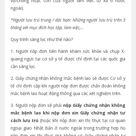
vợ/chồng hoặc con của người làm việc từ xa ở nước
ngoài).
*Người lưu trú trung / dài hạn: Những người lưu trú trên 3
tháng với mục đích học
tập, làm việc,…
Quy trình sàng lọc như thế nào?
1. Người nộp đơn tiến hành khám sức khỏe và chụp X-
quang ngực tại cơ sở y tế được chỉ định tại các quốc gia
cần sàng lọc.
2. Giấy chứng nhận không mắc bệnh lao sẽ được Cơ sở y
tế chỉ định cấp khi người nộp đơn được chẩn đoán không
mắc bệnh lao hoạt động thông qua các xét nghiệm trên.
3. Người nộp đơn sẽ phải
nộp Giấy chứng nhận không
mắc bệnh lao khi nộp đơn
xin Giấy chứng nhận tư
cách lưu trú
(hoặc khi nộp đơn xin thị thực tại cơ quan
ngoại giao Nhật Bản ở nước ngoài trong trường hợp họ
nộp đơn xin thị thực mà không có Giấy chứng nhận tư