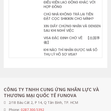
ĐIỀU KIỆN LAO ĐỘNG KHÁC VỚI
HỢP ĐỒNG
CHỦ NHÀ KHÔNG TRẢ LẠI TIỀN
ĐẶT CỌC SHIKIKIN CHO MÌNH?
XIN GIẤY CHỨNG NHẬN VÀ GENSEN
SAU KHI NGHỈ VIỆC
VISA ĐẶC ĐỊNH CHỜ VỀ 【出国準
備】
KHI NÀO THÌ NHẬN ĐƯỢC MÃ SỐ
THỤ LÝ HỒ SƠ VISA?
CÔNG TY TNHH CUNG ỨNG NHÂN LỰC VÀ
THƯƠNG MẠI QUỐC TẾ FUNOVA
2/18 Bàu Cát 2, P 14, Q Tân Bình, TP. HCM
Phone:
0287.300.5392