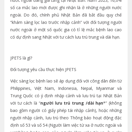
nước ngoài đang gia tăng tại Nhật Bản. Năm 2023, 16,0%
số ca mắc lao mới được ghi nhận là ở những người nước
ngoài. Do đó, chính phủ Nhật Bản đã bắt đầu quy chế
“khám sàng lọc lao trước nhập cảnh” với đối tượng người
nước ngoài ở một số quốc gia có tỉ lệ mắc bệnh lao cao
có dự định sang Nhật với tư cách lưu trú trung và dài hạn.
JPETS là gì?
Đối tượng yêu cầu thực hiện JPETS
Việc sàng lọc bệnh lao sẽ áp dụng đối với công dân đến từ
Philippines, Việt Nam, Indonesia, Nepal, Myanmar và
Trung Quốc có ý định nhập cảnh và lưu trú tại Nhật Bản
với tư cách là “
người lưu trú trung /dài hạn
*” (không
bao gồm người có giấy phép tái nhập cảnh), hoặc những
người nhập cảnh, lưu trú theo Thông báo hoạt động đặc
định số 53 và số 54 (Người làm việc từ xa ở nước ngoài và