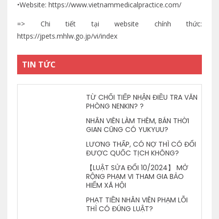
•Website: https://www.vietnammedicalpractice.com/
=> Chi tiết tại website chính thức:
https://jpets.mhlw.go.jp/vi/index
TIN TỨC
TỪ CHỐI TIẾP NHẬN ĐIỀU TRA VĂN
PHÒNG NENKIN? ?
NHÂN VIÊN LÀM THÊM, BÁN THỜI
GIAN CŨNG CÓ YUKYUU?
LƯƠNG THẤP, CÓ NỢ THÌ CÓ ĐỔI
ĐƯỢC QUỐC TỊCH KHÔNG?
【LUẬT SỬA ĐỔI 10/2024】 MỞ
RỘNG PHẠM VI THAM GIA BẢO
HIỂM XÃ HỘI
PHẠT TIỀN NHÂN VIÊN PHẠM LỖI
THÌ CÓ ĐÚNG LUẬT?