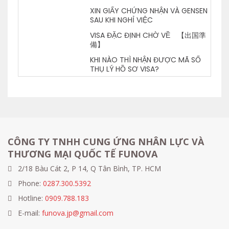
XIN GIẤY CHỨNG NHẬN VÀ GENSEN
SAU KHI NGHỈ VIỆC
VISA ĐẶC ĐỊNH CHỜ VỀ 【出国準
備】
KHI NÀO THÌ NHẬN ĐƯỢC MÃ SỐ
THỤ LÝ HỒ SƠ VISA?
CÔNG TY TNHH CUNG ỨNG NHÂN LỰC VÀ
THƯƠNG MẠI QUỐC TẾ FUNOVA
2/18 Bàu Cát 2, P 14, Q Tân Bình, TP. HCM
Phone:
0287.300.5392
Hotline:
0909.788.183
E-mail:
funova.jp@gmail.com