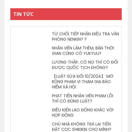
TIN TỨC
TỪ CHỐI TIẾP NHẬN ĐIỀU TRA VĂN
PHÒNG NENKIN? ?
NHÂN VIÊN LÀM THÊM, BÁN THỜI
GIAN CŨNG CÓ YUKYUU?
LƯƠNG THẤP, CÓ NỢ THÌ CÓ ĐỔI
ĐƯỢC QUỐC TỊCH KHÔNG?
【LUẬT SỬA ĐỔI 10/2024】 MỞ
RỘNG PHẠM VI THAM GIA BẢO
HIỂM XÃ HỘI
PHẠT TIỀN NHÂN VIÊN PHẠM LỖI
THÌ CÓ ĐÚNG LUẬT?
ĐIỀU KIỆN LAO ĐỘNG KHÁC VỚI
HỢP ĐỒNG
CHỦ NHÀ KHÔNG TRẢ LẠI TIỀN
ĐẶT CỌC SHIKIKIN CHO MÌNH?