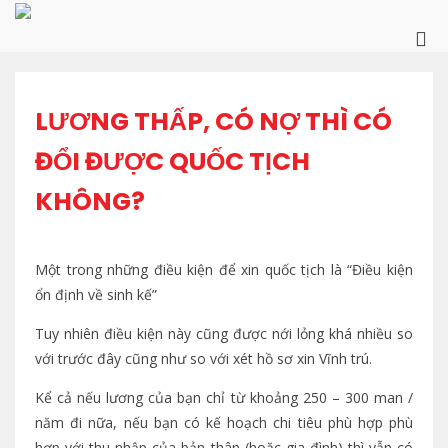
Skip
to
Pri
content
Me
for
Mob
LƯƠNG THẤP, CÓ NỢ THÌ CÓ
ĐỔI ĐƯỢC QUỐC TỊCH
KHÔNG?
Một trong những điều kiện để xin quốc tịch là “Điều kiện
ổn định về sinh kế”
Tuy nhiên điều kiện này cũng được nới lỏng khá nhiều so
với trước đây cũng như so với xét hồ sơ xin Vĩnh trú.
Kể cả nếu lương của bạn chỉ từ khoảng 250 – 300 man /
năm đi nữa, nếu bạn có kế hoạch chi tiêu phù hợp phù
hợp với thu nhập của bản thân (hoặc gia đình) thì vẫn có